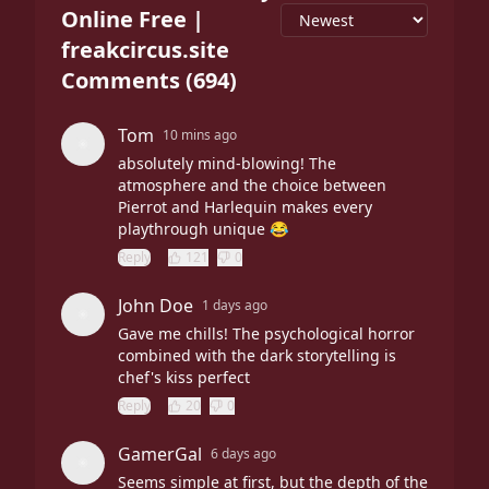
Online Free |
freakcircus.site
Comments
(
694
)
Tom
10 mins ago
absolutely mind-blowing! The
atmosphere and the choice between
Pierrot and Harlequin makes every
playthrough unique 😂
Reply
121
0
John Doe
1 days ago
Gave me chills! The psychological horror
combined with the dark storytelling is
chef's kiss perfect
Reply
20
0
GamerGal
6 days ago
Seems simple at first, but the depth of the