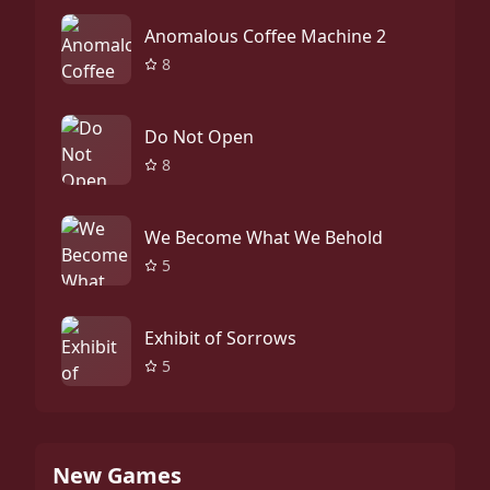
Anomalous Coffee Machine 2
8
Do Not Open
8
We Become What We Behold
5
Exhibit of Sorrows
5
New Games