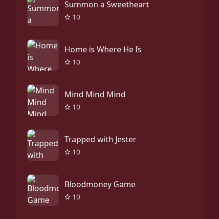
Summon a Sweetheart
10
Home is Where He Is
10
Mind Mind Mind
10
Trapped with Jester
10
Bloodmoney Game
10