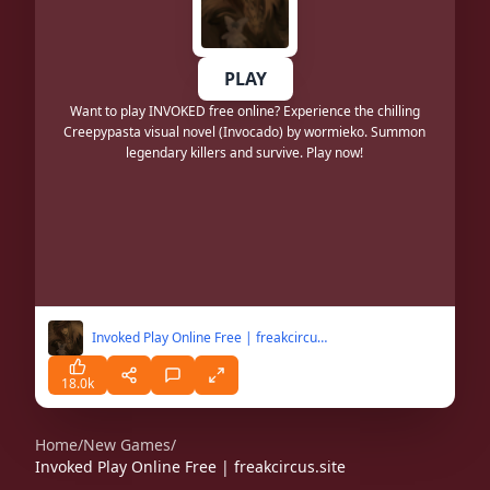
PLAY
Want to play INVOKED free online? Experience the chilling
Creepypasta visual novel (Invocado) by wormieko. Summon
legendary killers and survive. Play now!
Invoked Play Online Free | freakcircus.site
18.0k
Home
/
New Games
/
Invoked Play Online Free | freakcircus.site